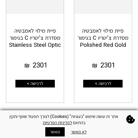
פיית מילוי לאמבטיה
פיית מילוי לאמבטיה
מסדרת צ'יטריו C בגימור
מסדרת צ'יטריו C בגימור
Stainless Steel Optic
Polished Red Gold
₪
2301
₪
2301
לרכישה >
לרכישה >
אתר זה עושה שימוש "בעוגיות" (Cookies) לצורך תפעול שוטף ותקין
בהתאם
למדיניות הפרטיות
לא מאשר
מאשר
התחברות
חיפוש
חנויות
סל
צור קשר