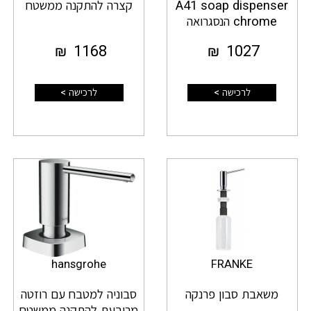
A41 soap dispenser
קצרה להתקנה ממשטח
chrome הנסגרואה
₪
1168
₪
1027
לרכישה >
לרכישה >
hansgrohe
FRANKE
משאבת סבון פרנקה
סבוניה למטבח עם רוזטה
מרובעת להתקנה ממשטח