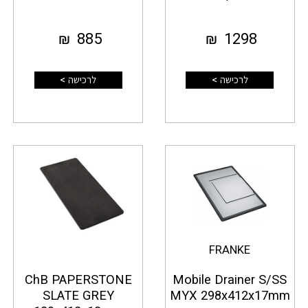
₪
885
₪
1298
לרכישה >
לרכישה >
FRANKE
ChB PAPERSTONE
Mobile Drainer S/SS
SLATE GREY
MYX 298x412x17mm