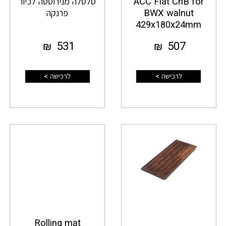
ACC Flat ChB for
סלסלה מנירוסטה לכיור
BWX walnut
פרנקה
429x180x24mm
₪
531
₪
507
לרכישה >
לרכישה >
Rolling mat