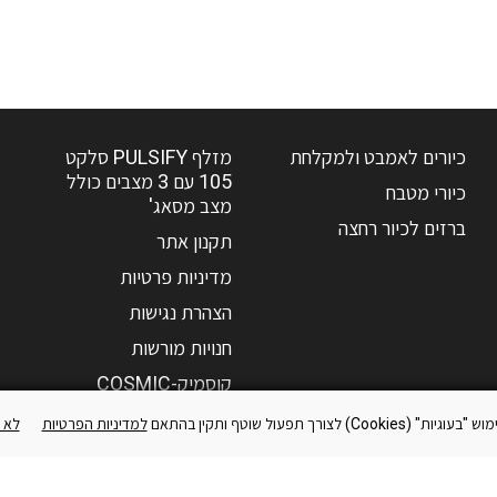
כיורים לאמבט ולמקלחת
מזלף PULSIFY סלקט
105 עם 3 מצבים כולל
כיורי מטבח
מצב מסאג'
ברזים לכיור רחצה
תקנון אתר
מדיניות פרטיות
הצהרת נגישות
חנויות מורשות
קוסמיק-COSMIC
אקסור-AXOR
Co) לצורך תפעול שוטף ותקין בהתאם
למדיניות הפרטיות
לא 
שאלות נפוצות
צור קשר