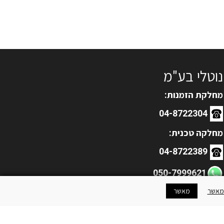
נוטלי בע"מ
מחלקת הזמנות:
04-8722304
מחלקה טכנית:
04-8722389
050-7999621
מאשר
מאשר
service2@notaly.co.il
**
כל התמונות באתר הם להמחשה בלבד