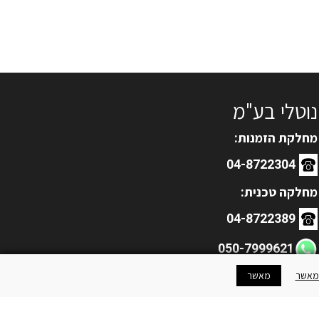
נוטלי בע"מ
מחלקת הזמנות:
04-8722304
מחלקה טכנית:
04-8722389
050-7999621
מאשר
מאשר
service2@notaly.co.il