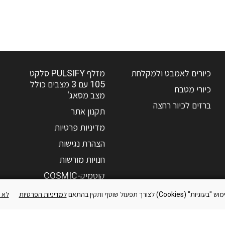
כיורים לאמבט ולמקלחת
מזלף PULSIFY סלקט
105 עם 3 מצבים כולל
כיורי מטבח
מצב מסאג'
ברזים לכיור רחצה
תקנון אתר
מדיניות פרטיות
הצהרת נגישות
חנויות מורשות
קוסמיק-COSMIC
אקסור-AXOR
Co) לצורך תפעול שוטף ותקין בהתאם
למדיניות הפרטיות
לא 
שאלות נפוצות
צור קשר