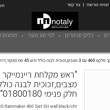
חנויות מורשות
|
צור קשר
רים
כלים סניטרים
לפי סוג מוצר
מותגים מ
מהקיר,דרוש חלק פנימי 01800180"
חלק פנימי 01800180"
G Rainmaker 460 3jet SH wall black/chr.