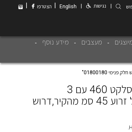
|
|
|
נגישות
|
English
הצטרפו
יוצגים
מעצבים
מידע נוסף
"ראש מקלחת ריינמייקר סלקט 460 עם 3
מצבים,זכוכית לבנה כולל זרוע 45 סמ מהקיר,דרוש
H