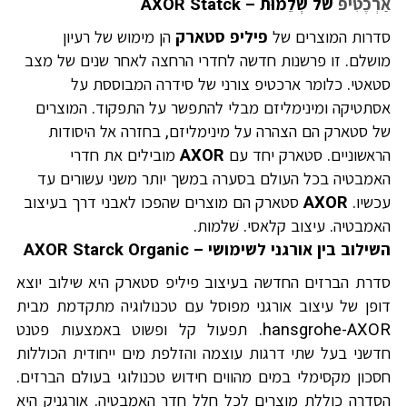
אַרְכֶטִיפּ
של שְׁלֵמוּת –
AXOR Statck
סדרות המוצרים של
פיליפ סטארק
הן מימוש של רעיון
מושלם. זו פרשנות חדשה לחדרי הרחצה לאחר שנים של מצב
סטאטי. כלומר ארכטיפ צורני של סידרה המבוססת על
אסתטיקה ומינימליזם מבלי להתפשר על התפקוד. המוצרים
של סטארק הם הצהרה על מינימליזם, בחזרה אל היסודות
הראשוניים. סטארק יחד עם
AXOR
מובילים את חדרי
האמבטיה בכל העולם בסערה במשך יותר משני עשורים עד
עכשיו.
AXOR
סטארק הם מוצרים שהפכו לאבני דרך בעיצוב
האמבטיה. עיצוב קלאסי. שׁלמות.
השילוב בין אורגני לשימושי –
AXOR Starck Organic
סדרת הברזים החדשה בעיצוב פיליפ סטארק היא שילוב יוצא
דופן של עיצוב אורגני מפוסל עם טכנולוגיה מתקדמת מבית
hansgrohe-AXOR
. תפעול קל ופשוט באמצעות פטנט
חדשני בעל שתי דרגות עוצמה והזלפת מים ייחודית הכוללות
חסכון מקסימלי במים מהווים חידוש טכנולוגי בעולם הברזים.
הסדרה כוללת מוצרים לכל חלל חדר האמבטיה. אורגניק היא