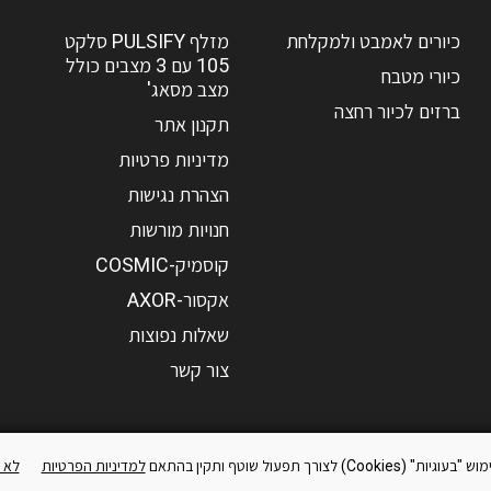
כיורים לאמבט ולמקלחת
מזלף PULSIFY סלקט
105 עם 3 מצבים כולל
כיורי מטבח
מצב מסאג'
ברזים לכיור רחצה
תקנון אתר
מדיניות פרטיות
הצהרת נגישות
חנויות מורשות
קוסמיק-COSMIC
אקסור-AXOR
שאלות נפוצות
צור קשר
Co) לצורך תפעול שוטף ותקין בהתאם
למדיניות הפרטיות
לא 